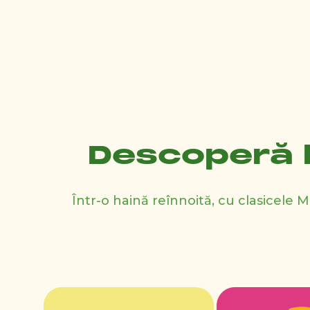
Descoperă b
Într-o haină reînnoită, cu clasicele M