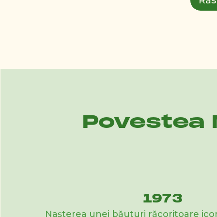
Răs
Povestea 
1973
Nașterea unei băuturi răcoritoare ic