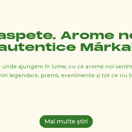
oaspete. Arome n
autentice Márka
eră unde ajungem în lume, cu ce arome noi ven
eniri legendare, premii, evenimente și tot ce nu î
Mai multe știri
025