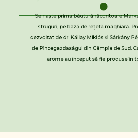
Se naște prima băutură răcoritoare Márk
struguri, pe bază de rețetă maghiară. Pr
dezvoltat de dr. Kállay Miklós și Sárkány Pé
de Pincegazdaságul din Câmpia de Sud. Cu
arome au început să fie produse în to