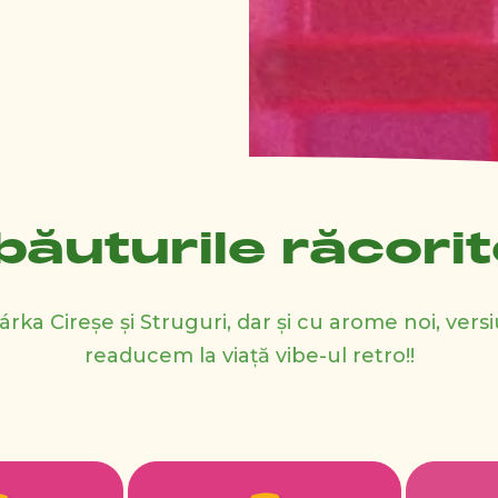
ăuturile răcori
árka Cireșe și Struguri, dar și cu arome noi, vers
readucem la viață vibe-ul retro!!