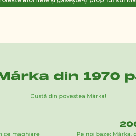
foiește aromele și găsește-ți propriul stil Má
Márka din 1970 p
Gustă din povestea Márka!
20
onice maghiare
Pe noi baze: Márka, o