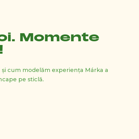
oi. Momente
!
im și cum modelăm experiența Márka a
ncape pe sticlă.
18 Martie 2025