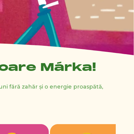
toare Márka!
iuni fără zahăr și o energie proaspătă,