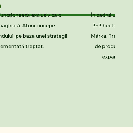
funcționează exclusiv ca o
În cadrul unei inve
maghiară. Atunci începe
3+3 hectare se c
dului, pe baza unei strategii
Márka. Trei izvoa
lementată treptat.
de producție ve
expansiune ca