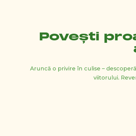
Povești pr
Aruncă o privire în culise – descop
viitorului. Rev
18 iulie 2