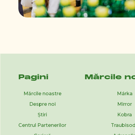
Slide 2 of 4.
Pagini
Mărcile n
Mărcile noastre
Márka
Despre noi
Mirror
Știri
Kobra
Centrul Partenerilor
Traubiso