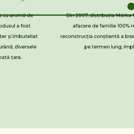
a cu aromă de
Din 2007, distribuția Márka 
odusul a fost
afacere de familie 100% 
ter și îmbuteliat
reconstrucția conștientă a bran
rând, diversele
pe termen lung, imp
ată țara.