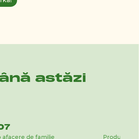
rka!
ână astăzi
07
 afacere de familie
Producție lo