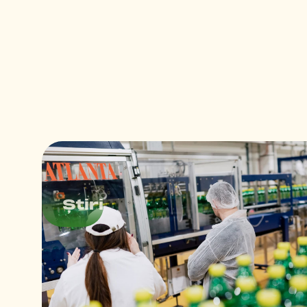
Au s
Márka
Știri