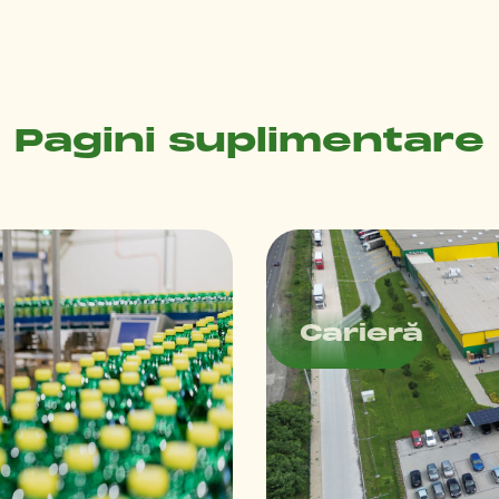
osit cele mai proaspete arom
 ale verii!
Pagini suplimentare
Carieră