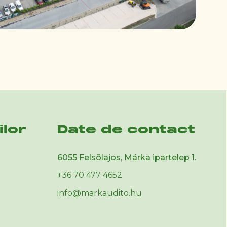
ilor
Date de contact
6055 Felsõlajos, Márka ipartelep 1.
+36 70 477 4652
info@markaudito.hu