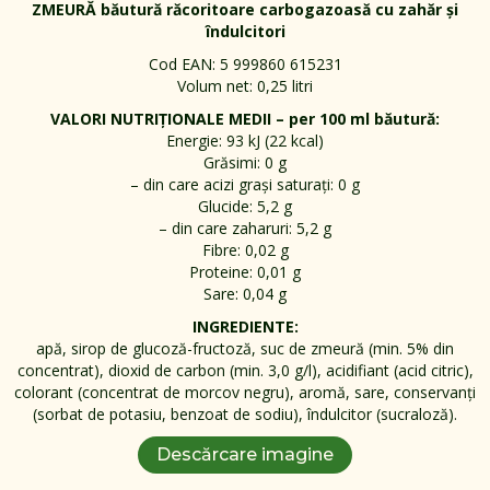
ZMEURĂ băutură răcoritoare carbogazoasă cu zahăr și
îndulcitori
Cod EAN: 5 999860 615231
Volum net: 0,25 litri
VALORI NUTRIȚIONALE MEDII – per 100 ml băutură:
Energie: 93 kJ (22 kcal)
Grăsimi: 0 g
– din care acizi grași saturați: 0 g
Glucide: 5,2 g
– din care zaharuri: 5,2 g
Fibre: 0,02 g
Proteine: 0,01 g
Sare: 0,04 g
INGREDIENTE:
apă, sirop de glucoză-fructoză, suc de zmeură (min. 5% din
concentrat), dioxid de carbon (min. 3,0 g/l), acidifiant (acid citric),
colorant (concentrat de morcov negru), aromă, sare, conservanți
(sorbat de potasiu, benzoat de sodiu), îndulcitor (sucraloză).
Descărcare imagine