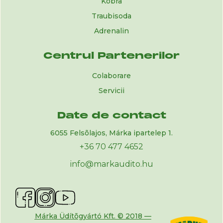
Kobra
Traubisoda
Adrenalin
Centrul Partenerilor
Colaborare
Servicii
Date de contact
6055 Felsõlajos, Márka ipartelep 1.
+36 70 477 4652
info@markaudito.hu
Márka Üdítõgyártó Kft. © 2018 —