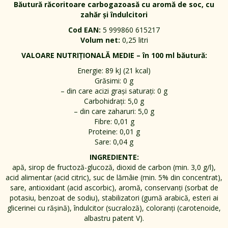
Băutură răcoritoare carbogazoasă cu aromă de soc, cu
zahăr și îndulcitori
Cod EAN:
5 999860 615217
Volum net:
0,25 litri
VALOARE NUTRIȚIONALĂ MEDIE – în 100 ml băutură:
Energie: 89 kJ (21 kcal)
Grăsimi: 0 g
– din care acizi grași saturați: 0 g
Carbohidrați: 5,0 g
– din care zaharuri: 5,0 g
Fibre: 0,01 g
Proteine: 0,01 g
Sare: 0,04 g
INGREDIENTE:
apă, sirop de fructoză-glucoză, dioxid de carbon (min. 3,0 g/l),
acid alimentar (acid citric), suc de lămâie (min. 5% din concentrat),
sare, antioxidant (acid ascorbic), aromă, conservanți (sorbat de
potasiu, benzoat de sodiu), stabilizatori (gumă arabică, esteri ai
glicerinei cu rășină), îndulcitor (sucraloză), coloranți (carotenoide,
albastru patent V).