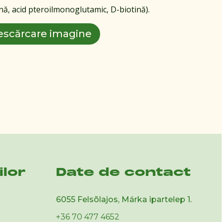
ină, acid pteroilmonoglutamic, D-biotină).
escărcare imagine
ilor
Date de contact
6055 Felsõlajos, Márka ipartelep 1.
+36 70 477 4652