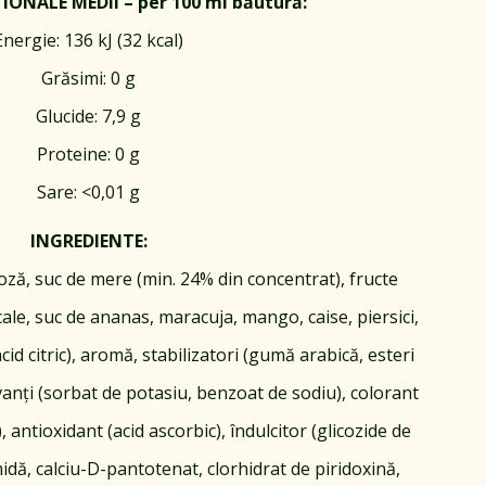
IONALE MEDII – per 100 ml băutură:
Energie: 136 kJ (32 kcal)
Grăsimi: 0 g
Glucide: 7,9 g
Proteine: 0 g
Sare: <0,01 g
INGREDIENTE:
oză, suc de mere (min. 24% din concentrat), fructe
ale, suc de ananas, maracuja, mango, caise, piersici,
cid citric), aromă, stabilizatori (gumă arabică, esteri
rvanți (sorbat de potasiu, benzoat de sodiu), colorant
 antioxidant (acid ascorbic), îndulcitor (glicozide de
midă, calciu-D-pantotenat, clorhidrat de piridoxină,