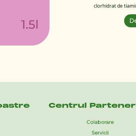
clorhidrat de tiam
D
oastre
Centrul Partener
Colaborare
Servicii