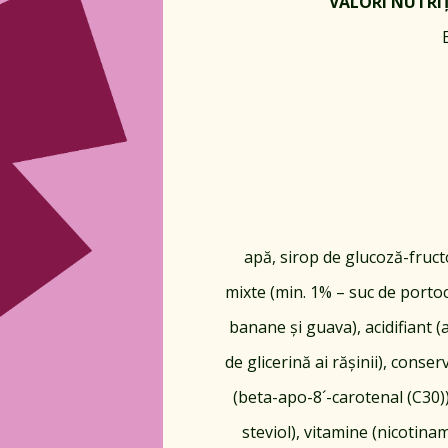
VALORI NUTRIȚ
apă, sirop de glucoză-fruct
mixte (min. 1% – suc de portoc
banane și guava), acidifiant (a
de glicerină ai rășinii), conse
(beta-apo-8´-carotenal (C30)),
steviol), vitamine (nicotina