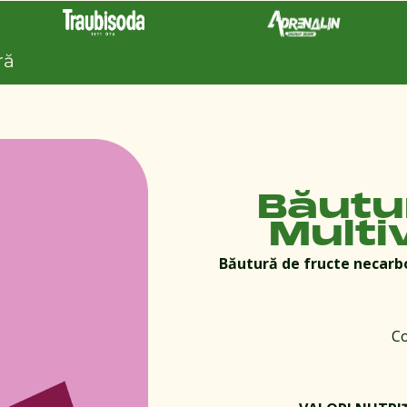
ră
Băutu
Multi
Băutură de fructe necarbo
Co