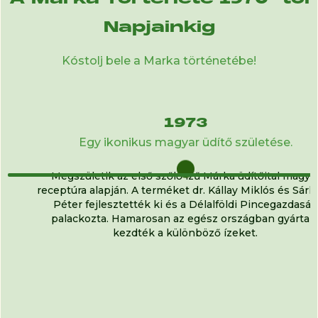
Napjainkig
Kóstolj bele a Marka történetébe!
1973
Egy ikonikus magyar üdítő születése.
Megszületik az első szőlő ízű Márka üdítőital magya
receptúra alapján. A terméket dr. Kállay Miklós és Sár
Péter fejlesztették ki és a Délalföldi Pincegazdaság
palackozta. Hamarosan az egész országban gyártan
kezdték a különböző ízeket.