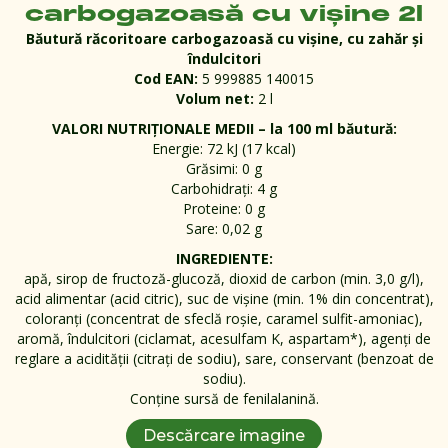
carbogazoasă cu vișine 2l
Băutură răcoritoare carbogazoasă cu vișine, cu zahăr și
îndulcitori
Cod EAN:
5 999885 140015
Volum net:
2 l
VALORI NUTRIȚIONALE MEDII – la 100 ml băutură:
Energie: 72 kJ (17 kcal)
Grăsimi: 0 g
Carbohidrați: 4 g
Proteine: 0 g
Sare: 0,02 g
INGREDIENTE:
apă, sirop de fructoză-glucoză, dioxid de carbon (min. 3,0 g/l),
acid alimentar (acid citric), suc de vișine (min. 1% din concentrat),
coloranți (concentrat de sfeclă roșie, caramel sulfit-amoniac),
aromă, îndulcitori (ciclamat, acesulfam K, aspartam*), agenți de
reglare a acidității (citrați de sodiu), sare, conservant (benzoat de
sodiu).
Conține sursă de fenilalanină.
Descărcare imagine