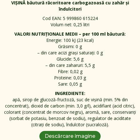
VIȘINĂ băutură răcoritoare carbogazoasă cu zahăr și
îndulcitori
Cod EAN: 5 999860 615224
Volum net: 0,25 litri
VALORI NUTRIȚIONALE MEDII – per 100 ml băutură:
Energie: 100 kJ (23 kcal)
Grăsimi: 0 g
– din care acizi grași saturați: 0 g
Glucide: 5,6 g
– din care zaharuri: 5,5 g
Fibre: 0,02 g
Proteine: 0,03 g
Sare: 0,05 g
INGREDIENTE:
apă, sirop de glucoză-fructoză, suc de vișină (min. 5% din
concentrat), dioxid de carbon (min. 3,0 g/l), acidifiant (acid citric),
colorant (concentrat de morcov negru), aromă, sare, conservanți
(sorbat de potasiu, benzoat de sodiu), regulator de aciditate
(citrați de sodiu), îndulcitor (sucraloză).
Descărcare imagine