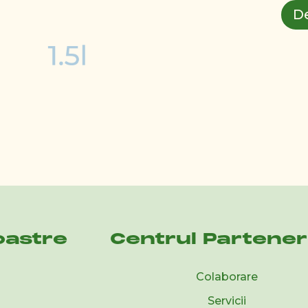
D
oastre
Centrul Partener
Colaborare
Servicii