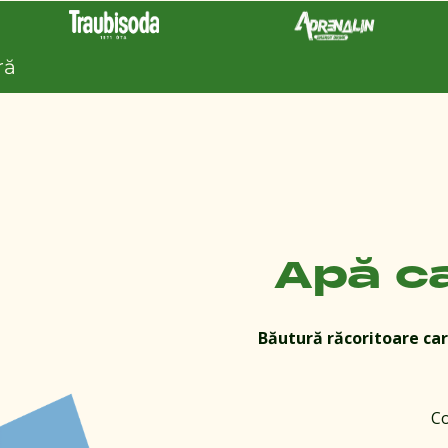
ră
Apă c
Băutură răcoritoare ca
Co