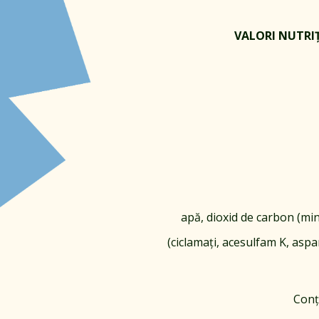
VALORI NUTRIȚ
apă, dioxid de carbon (min. 
(ciclamați, acesulfam K, asp
Conț