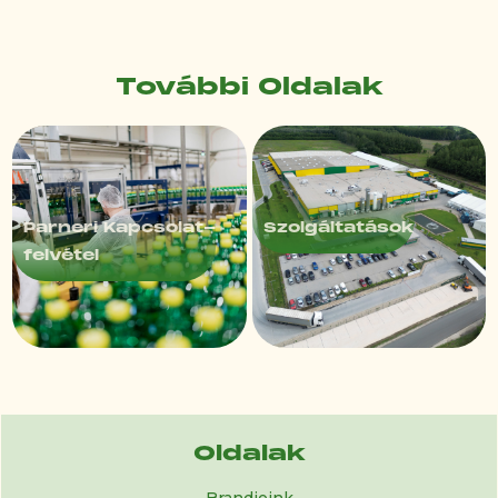
További Oldalak
Parneri Kapcsolat-
Szolgáltatások
felvétel
Slide 3 of 4.
Oldalak