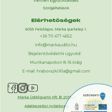
Partneri Együttműködés
Szolgáltatások
Elérhetőségek
6055 Felsõlajos, Márka ipartelep 1.
+36 70 477 4652
info@markaudito.hu
Bejelentővédelmi ügyvéd:
Munkanapokon 8-16 óráig
E-mail: hrabovszki.lilla@gmail.com
Márka Üdítõgyártó Kft. © 2018 —
Adatkezelési nyilatkozat