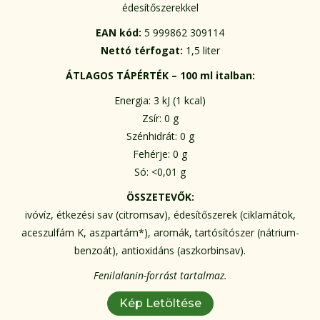
édesítőszerekkel
EAN kód:
5 999862 309114
Nettó térfogat:
1,5 liter
ÁTLAGOS TÁPÉRTÉK – 100 ml italban:
Energia: 3 kJ (1 kcal)
Zsír: 0 g
Szénhidrát: 0 g
Fehérje: 0 g
Só: <0,01 g
ÖSSZETEVŐK:
ivóvíz, étkezési sav (citromsav), édesítőszerek (ciklamátok,
aceszulfám K, aszpartám*), aromák, tartósítószer (nátrium-
benzoát), antioxidáns (aszkorbinsav).
Fenilalanin-forrást tartalmaz.
Kép Letöltése