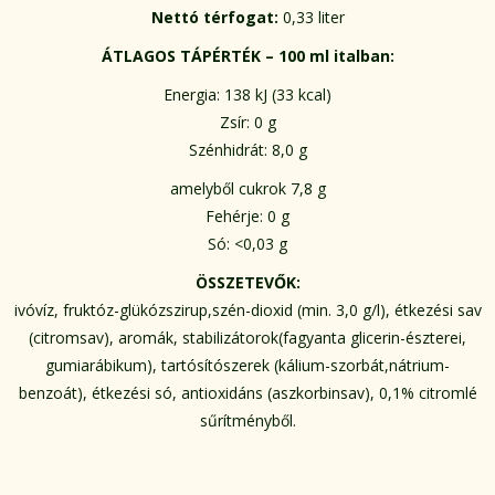
Nettó térfogat:
0,33 liter
ÁTLAGOS TÁPÉRTÉK – 100 ml italban:
Energia: 138 kJ (33 kcal)
Zsír: 0 g
Szénhidrát: 8,0 g
amelyből cukrok 7,8 g
Fehérje: 0 g
Só: <0,03 g
ÖSSZETEVŐK:
ivóvíz, fruktóz-glükózszirup,szén-dioxid (min. 3,0 g/l), étkezési sav
(citromsav), aromák, stabilizátorok(fagyanta glicerin-észterei,
gumiarábikum), tartósítószerek (kálium-szorbát,nátrium-
benzoát), étkezési só, antioxidáns (aszkorbinsav), 0,1% citromlé
sűrítményből.